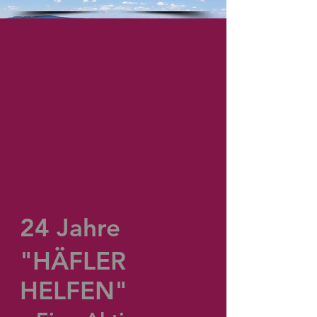
24
Jahre
"HÄFLER
HELFEN"