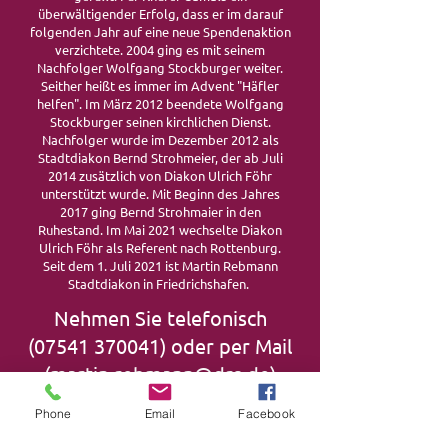
überwältigender Erfolg, dass er im darauf
folgenden Jahr auf eine neue Spendenaktion
verzichtete. 2004 ging es mit seinem
Nachfolger Wolfgang Stockburger weiter.
Seither heißt es immer im Advent "Häfler
helfen". Im März 2012 beendete Wolfgang
Stockburger seinen kirchlichen Dienst.
Nachfolger wurde im Dezember 2012 als
Stadtdiakon Bernd Strohmeier, der ab Juli
2014 zusätzlich von Diakon Ulrich Föhr
unterstützt wurde. Mit Beginn des Jahres
2017 ging Bernd Strohmaier in den
Ruhestand. Im Mai 2021 wechselte Diakon
Ulrich Föhr als Referent nach Rottenburg.
Seit dem 1. Juli 2021 ist Martin Rebmann
Stadtdiakon in Friedrichshafen.
Nehmen Sie telefonisch
(07541 370041)
oder per Mail
(
martin.rebmann@drs.de
)
Kontakt zu uns auf, wenn Sie
Phone
Email
Facebook
Unterstützung oder Hilfe