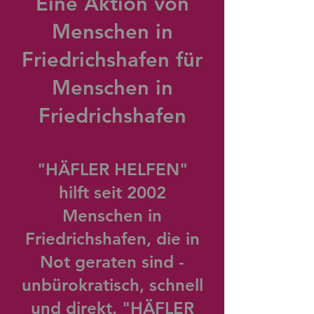
Eine Aktion von
Menschen in
Friedrichshafen für
Menschen in
Friedrichshafen
"HÄFLER HELFEN"
hilft seit 2002
Menschen in
Friedrichshafen, die in
Not geraten sind -
unbürokratisch, schnell
und direkt. "HÄFLER