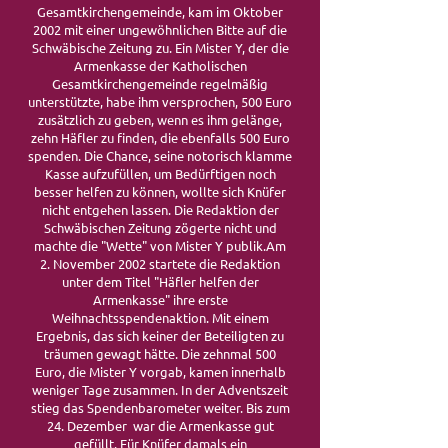
Gesamtkirchengemeinde, kam im Oktober
2002 mit einer ungewöhnlichen Bitte auf die
Schwäbische Zeitung zu. Ein Mister Y, der die
Armenkasse der Katholischen
Gesamtkirchengemeinde regelmäßig
unterstützte, habe ihm versprochen, 500 Euro
zusätzlich zu geben, wenn es ihm gelänge,
zehn Häfler zu finden, die ebenfalls 500 Euro
spenden. Die Chance, seine notorisch klamme
Kasse aufzufüllen, um Bedürftigen noch
besser helfen zu können, wollte sich Knüfer
nicht entgehen lassen. Die Redaktion der
Schwäbischen Zeitung zögerte nicht und
machte die "Wette" von Mister Y publik.Am
2. November 2002 startete die Redaktion
unter dem Titel "Häfler helfen der
Armenkasse" ihre erste
Weihnachtsspendenaktion. Mit einem
Ergebnis, das sich keiner der Beteiligten zu
träumen gewagt hätte. Die zehnmal 500
Euro, die Mister Y vorgab, kamen innerhalb
weniger Tage zusammen. In der Adventszeit
stieg das Spendenbarometer weiter. Bis zum
24. Dezember war die Armenkasse gut
gefüllt. Für Knüfer damals ein