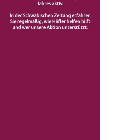
Jahres aktiv.
In der Schwäbischen Zeitung erfahren
Sie regelmäßig, wie Häfler helfen hilft
und wer unsere Aktion unterstützt.
138 734 Euro für Häfler helfen
Über 90 000 Euro unterm Christbaum
Spende Maler-Buhmann
OB Brand unterstützt Häfler helfen
Künsterlin hilft Häfler helfen
Häfler helfen kinderreichen 