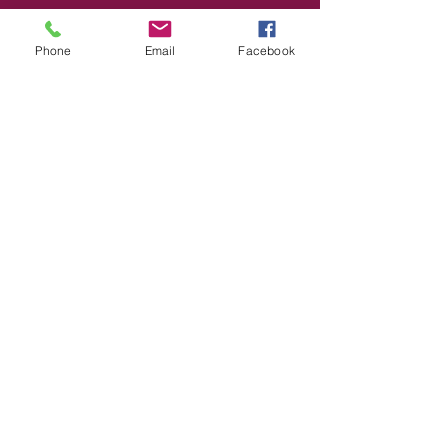
Phone
Email
Facebook
Häfler helfen
c/o Diakon Martin Rebmann
Katharinenstr. 16
88045 Friedrichshafen
07541 370041
Spendenkonto:
Katholische Gesamtkirchenpflege
Friedrichshafen
DE52
6905 0001 0020 1138
90
SOLADES1KNZ
Verwendungszweck: Häfler helfen
Datenschutz