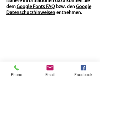
Nähere Informationen dazu können Sie
dem
Google Fonts FAQ
bzw. den
Google
Datenschutzhinweisen
entnehmen.
Häfler helfen
Phone
Email
Facebook
c/o Diakon Martin Rebmann
Katharinenstr. 16
88045 Friedrichshafen
07541 370041
Spendenkonto:
Katholische Gesamtkirchenpflege
Friedrichshafen
DE52
6905 0001 0020 1138
90
SOLADES1KNZ
Verwendungszweck: Häfler helfen